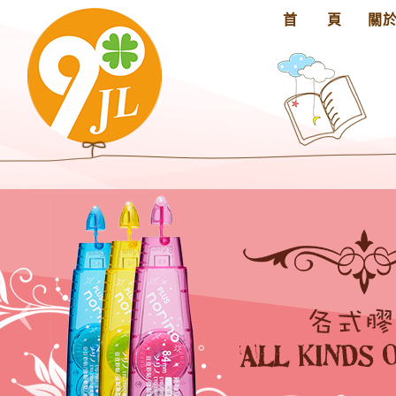
首 頁
關
‹